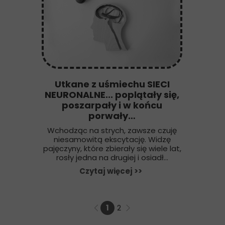
Utkane z uśmiechu SIECI
NEURONALNE... poplątały się,
poszarpały i w końcu
porwały…
Wchodząc na strych, zawsze czuję
niesamowitą ekscytację. Widzę
pajęczyny, które zbierały się wiele lat,
rosły jedna na drugiej i osiadł...
Czytaj więcej >>
1
2