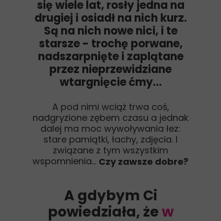
się wiele lat, rosły jedna na
drugiej i osiadł na nich kurz.
Są na nich nowe nici, i te
starsze - trochę porwane,
nadszarpnięte i zaplątane
przez nieprzewidziane
wtargnięcie ćmy…
A pod nimi wciąż trwa coś,
nadgryzione zębem czasu a jednak
dalej ma moc wywoływania łez:
stare pamiątki, łachy, zdjęcia. I
związane z tym wszystkim
wspomnienia…
Czy zawsze dobre?
A gdybym Ci
powiedziała, że
w