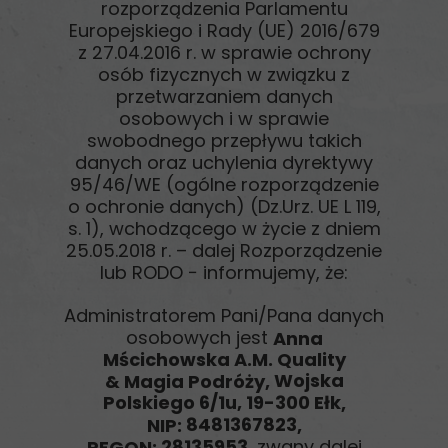
rozporządzenia Parlamentu
Europejskiego i Rady (UE) 2016/679
z 27.04.2016 r. w sprawie ochrony
osób fizycznych w związku z
przetwarzaniem danych
osobowych i w sprawie
swobodnego przepływu takich
danych oraz uchylenia dyrektywy
95/46/WE (ogólne rozporządzenie
o ochronie danych) (Dz.Urz. UE L 119,
s. 1), wchodzącego w życie z dniem
25.05.2018 r. – dalej Rozporządzenie
lub RODO − informujemy, że:
Administratorem Pani/Pana danych
osobowych jest
Anna
Mścichowska A.M. Quality
Wojska
& Magia Podróży,
Polskiego 6/1u, 19-300 Ełk
,
8481367823
NIP:
,
28135953
, zwany dalej
REGON: