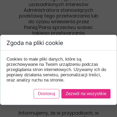
uzasadnionych interesów
Administratora stanowiących
podstawę tego przetwarzania lub
do czasu wniesienia przez
Panią/Pana sprzeciwu wobec
takiego przetwarzania.
Zgoda na pliki cookie
W związku z przetwarzaniem przez
Administratora Pani/Pana danych
osobowych, przysługuje Pani/Panu:
Cookies to małe pliki danych, które są
prawo dostępu do treści danych,
przechowywane na Twoim urządzeniu podczas
prawo do sprostowania danych,
przeglądania stron internetowych. Używamy ich do
prawo do usunięcia danych, prawo
poprawy działania serwisu, personalizacji treści,
do ograniczenia przetwarzania
oraz analizy ruchu na stronie.
danych, prawo do wniesienia
sprzeciwu wobec przetwarzania
Dostosuj
Zezwól na wszystkie
danych, prawo do przenoszenia
danych.
Informujemy, że w przypadkach, w