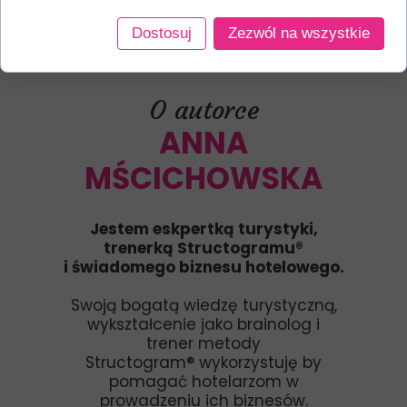
Dostosuj
Zezwól na wszystkie
O autorce
ANNA
MŚCICHOWSKA
Jestem eskpertką turystyki,
trenerką Structogramu®
i świadomego biznesu hotelowego.
Swoją bogatą wiedzę turystyczną,
wykształcenie jako brainolog i
trener metody
Structogram® wykorzystuję by
pomagać hotelarzom w
prowadzeniu ich biznesów.