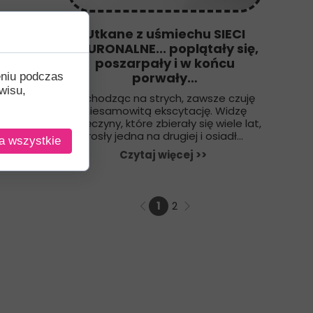
Utkane z uśmiechu SIECI
NEURONALNE... poplątały się,
poszarpały i w końcu
porwały…
eniu podczas
wisu,
Wchodząc na strych, zawsze czuję
niesamowitą ekscytację. Widzę
pajęczyny, które zbierały się wiele lat,
rosły jedna na drugiej i osiadł...
a wszystkie
Czytaj więcej >>
1
2