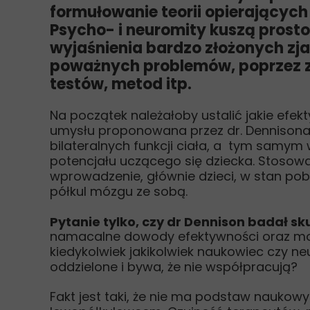
formułowanie teorii opierających
Psycho- i neuromity kuszą pros
wyjaśnienia bardzo złożonych zja
poważnych problemów, poprzez 
testów, metod itp.
Na początek należałoby ustalić jakie efe
umysłu proponowana przez dr. Dennisona.
bilateralnych funkcji ciała, a tym samy
potencjału uczącego się dziecka. Stosow
wprowadzenie, głównie dzieci, w stan po
półkul mózgu ze sobą.
Pytanie tylko, czy dr Dennison badał s
namacalne dowody efektywności oraz możl
kiedykolwiek jakikolwiek naukowiec czy ne
oddzielone i bywa, że nie współpracują?
Fakt jest taki, że nie ma podstaw naukowy