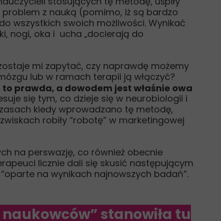
uczycieli stosujących tę metodę, uśpiły
ją problem z nauką (pomimo, iż są bardzo
 do wszystkich swoich możliwości. Wynikać
i, nogi, oka i ucha „docierają do
y, zostaje mi zapytać, czy naprawdę możemy
mózgu lub w ramach terapii ją włączyć?
że to prawda, a dowodem jest właśnie owa
uje się tym, co dzieje się w neurobiologii i
czasach kiedy wprowadzano tę metodę,
wiskach robiły “robotę” w marketingowej
ch na perswazję, co również obecnie
rapeuci licznie dali się skusić następującym
 “oparte na wynikach najnowszych badań”.
h naukowców”
stanowiła tu