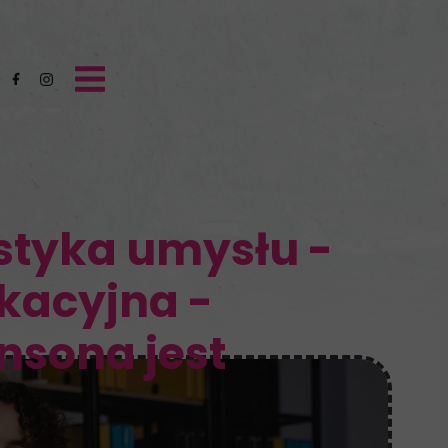
styka umysłu -
ukacyjna -
nsona jest