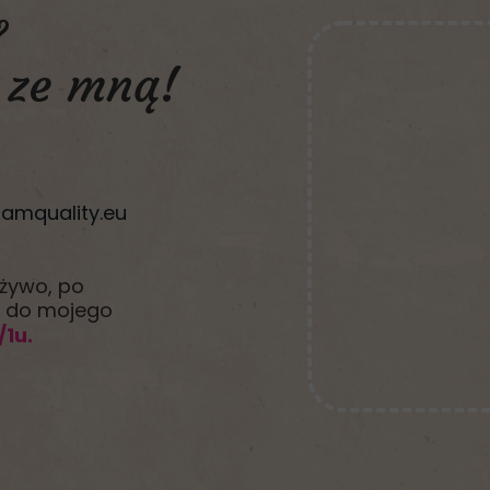
?
ze mną!
amquality.eu
 żywo, po
ę do mojego
/1u.