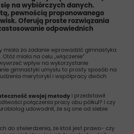
 się na wybiórczych danych.
totą, pewnością proponowanego
wisk. Oferują proste rozwiązania
zastosowanie odpowiednich
kty miała za zadanie wprowadzić gimnastyka
 Otóż miała na celu „włączenie”
m wywrzeć wpływ na wykorzystanie
anie gimnastyki umysłu to prosty sposób na
budzenia merytoryki i współpracy dwóch
i przedstawił
kuteczność swojej metody
iwości połączenia pracy obu półkul? I czy
urobiolog udowodnił, że są one od siebie
ch do stwierdzenia, że ktoś jest prawo- czy