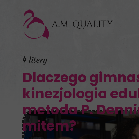
4 litery
Dlaczego gimna
kinezjologia ed
metoda P. Denni
mitem?