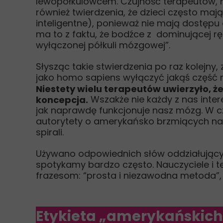
lewopółkulowcem. Czujność terapeutów, na
również twierdzenia, że dzieci często ma
inteligentne), ponieważ nie mają dostępu
ma to z faktu, że bodźce z dominującej ręk
wyłączonej półkuli mózgowej”.
Słysząc takie stwierdzenia po raz kolejn
jako homo sapiens wyłączyć jakąś część 
Niestety wielu terapeutów uwierzyło, 
Wszakże nie każdy z nas interes
koncepcja.
jak naprawdę funkcjonuje nasz mózg. W 
autorytety o amerykańsko brzmiących naz
spirali.
Używano odpowiednich słów oddziałujący
spotykamy bardzo często. Nauczyciele i te
frazesom: “prosta i niezawodna metoda”,
Etykieta
„amerykańskic