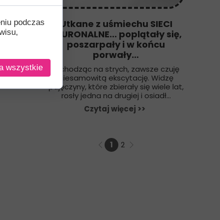
eniu podczas
Utkane z uśmiechu SIECI
wisu,
NEURONALNE... poplątały się,
poszarpały i w końcu
porwały…
a wszystkie
Wchodząc na strych, zawsze czuję
niesamowitą ekscytację. Widzę
pajęczyny, które zbierały się wiele lat,
rosły jedna na drugiej i osiadł...
Czytaj więcej >>
1
2