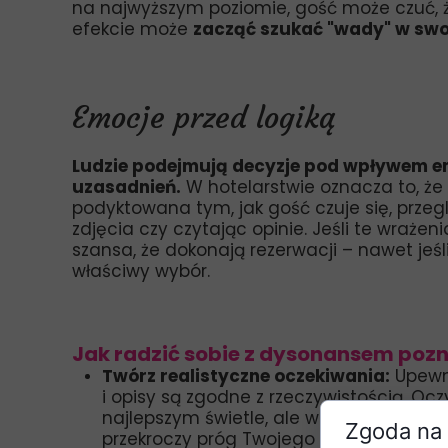
na najwyższym poziomie, gość może czuć, ż
efekcie może
zacząć szukać "wady" w swoj
Emocje przed logiką
Ludzie podejmują decyzje pod wpływem em
uzasadnień.
W hotelarstwie oznacza to, że
podyktowana tym, jak gość czuje się, przeg
zdjęcia czy czytając opinie. Jeśli te wraże
szansa, że dokonają rezerwacji – nawet jeśl
właściwy wybór.
Jak radzić sobie z dysonansem poz
Twórz realistyczne oczekiwania:
Upewni
i opisy są zgodne z rzeczywistością. Ocz
najlepszym świetle, ale ważniejsze jest,
Zgoda na 
przekroczy próg Twojego obiektu.