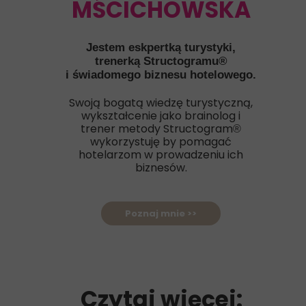
MŚCICHOWSKA
Jestem eskpertką turystyki,
trenerką Structogramu®
i świadomego biznesu hotelowego.
Swoją bogatą wiedzę turystyczną,
wykształcenie jako brainolog i
trener metody Structogram
®
wykorzystuję by pomagać
hotelarzom w prowadzeniu ich
biznesów.
Poznaj mnie >>
Czytaj więcej: