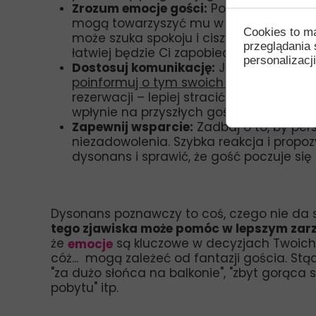
Zrozum emocje gości:
Postaw się na mie
mogą towarzyszyć mu w trakcie pobytu. 
Cookies to m
może szuka spokoju i ciszy? Im lepiej 
przeglądania 
łatwiej będzie Ci zapobiec dysonanso
personalizacji
Dostosuj komunikację:
Jeśli wiesz, że 
poinformuj o tym swoich gości wcześnie
rezerwacji – lepiej stracić jedną rezerw
wpłynie na przyszłych gości.
Zapewnij wsparcie:
Zadbaj o to, by per
niezadowolenia. Szybka reakcja i prop
dysonans i sprawić, że gość poczuje się
Dysonans poznawczy to coś, czego nie da s
tego zjawiska może pomóc w lepszym zar
że
są kluczowe w decyzjach Twoich 
emocje
cóż... mogą zależeć od fantazji gościa. Stą
"za dużo słońca na balkonie", "zbyt gorąca 
pobytu" itp.