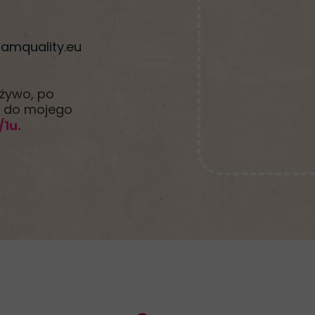
amquality.eu
 żywo, po
ę do mojego
/1u.