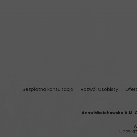
Bezpłatna konsultacja
Rozwój Osobisty
Ofer
Anna Mścichowska A.M. Q
W
Obowiąze