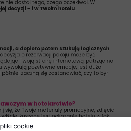
e nie dostał tego, czego oczekiwał. W
ej decyzji – i w Twoim hotelu
.
ocji, a dopiero potem szukają logicznych
 decyzja o rezerwacji pokoju może być
lądając Twoją stronę internetową, patrząc na
nia wywołują pozytywne emocje, jest duża
i później zaczną się zastanawiać, czy to był
nawczym w hotelarstwie?
j się, że Twoje materiały promocyjne, zdjęcia
ywiście, kuszące jest pokazanie hotelu w jak
 by gość nie czuł się rozczarowany, kiedy
pliki cookie