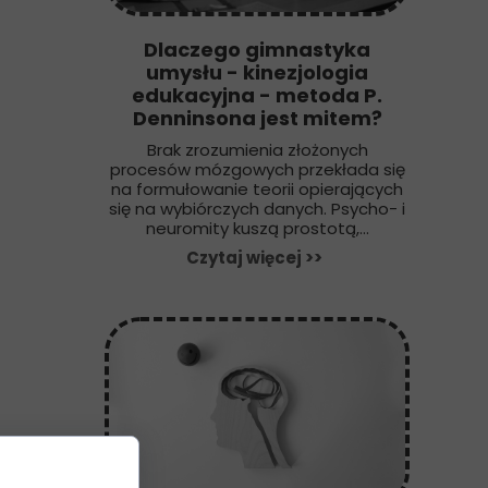
Dlaczego gimnastyka
umysłu - kinezjologia
edukacyjna - metoda P.
Denninsona jest mitem?
Brak zrozumienia złożonych
procesów mózgowych przekłada się
na formułowanie teorii opierających
się na wybiórczych danych. Psycho- i
neuromity kuszą prostotą,...
Czytaj więcej >>