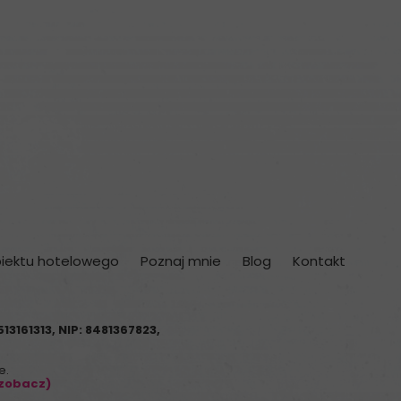
biektu hotelowego
Poznaj mnie
Blog
Kontakt
513161313
, NIP:
8481367823
,
e.
zobacz)